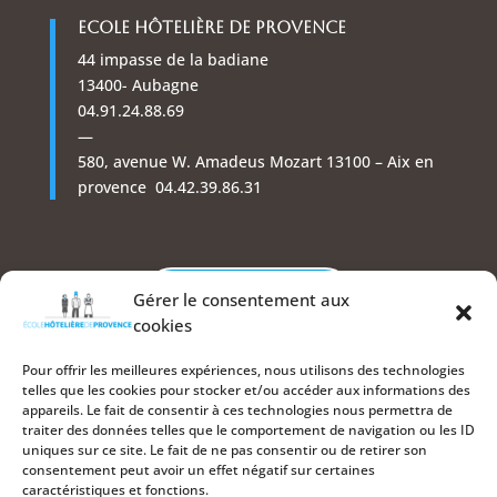
Ecole Hôtelière de Provence
44 impasse de la badiane
13400- Aubagne
04.91.24.88.69
—
580, avenue W. Amadeus Mozart 13100 – Aix en
provence 04.42.39.86.31
Nous contacter
Gérer le consentement aux
cookies
Nos autres centres
Pour offrir les meilleures expériences, nous utilisons des technologies
telles que les cookies pour stocker et/ou accéder aux informations des
appareils. Le fait de consentir à ces technologies nous permettra de
traiter des données telles que le comportement de navigation ou les ID
uniques sur ce site. Le fait de ne pas consentir ou de retirer son
consentement peut avoir un effet négatif sur certaines
caractéristiques et fonctions.