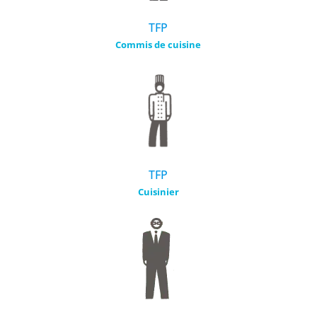
TFP
Commis
de
cuisine
TFP
Cuisinier