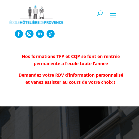
Nos formations TFP et CQP se font en rentrée
permanente à l’école toute l’année
Demandez votre RDV d’information personnalisé
et venez assister au cours de votre choix !